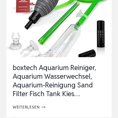
SET–
[3M
SCHLAUCH],
HANDPUMPE,
BODENREINIGER,
KIESREIN…
boxtech Aquarium Reiniger,
Aquarium Wasserwechsel,
Aquarium-Reinigung Sand
Filter Fisch Tank Kies…
BOXTECH
WEITERLESEN
AQUARIUM