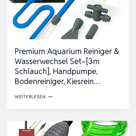
SAND
FILTER
FÜR…
Premium Aquarium Reiniger &
Wasserwechsel Set–[3m
Schlauch], Handpumpe,
Bodenreiniger, Kiesrein…
PREMIUM
WEITERLESEN
AQUARIUM
REINIGER
&
WASSERWECHSEL