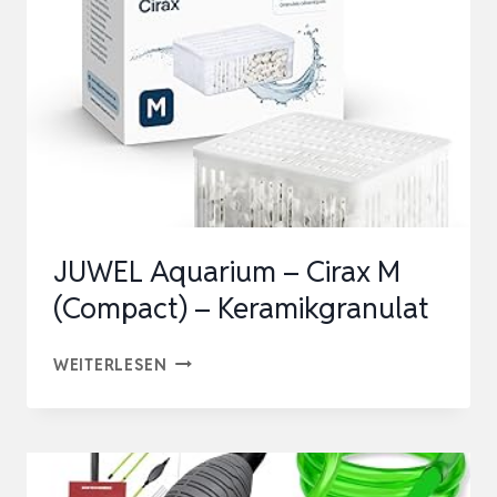
JUWEL Aquarium – Cirax M
(Compact) – Keramikgranulat
JUWEL
WEITERLESEN
AQUARIUM
–
CIRAX
M