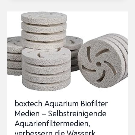
REINIGER,
AQUARIUM
WASSERWECHSEL,
AQUARIUM-
REINIGUNG
SAND
FILTER
FISCH
TANK
KIES…
boxtech Aquarium Biofilter
Medien – Selbstreinigende
Aquarienfiltermedien,
verbessern die Wasserk…