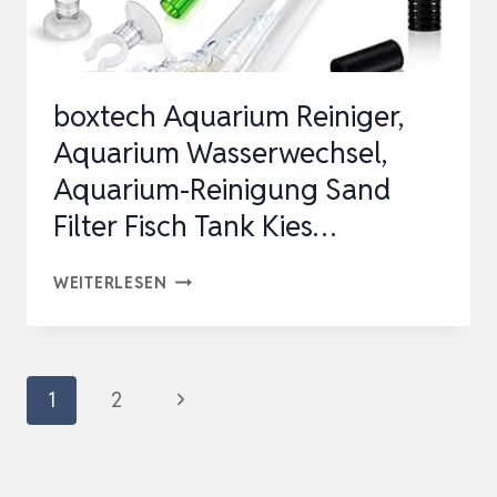
boxtech Aquarium Reiniger,
Aquarium Wasserwechsel,
Aquarium-Reinigung Sand
Filter Fisch Tank Kies…
BOXTECH
WEITERLESEN
AQUARIUM
REINIGER,
AQUARIUM
Seitennavigation
Nächste
1
2
WASSERWECHSEL,
Seite
AQUARIUM-
REINIGUNG