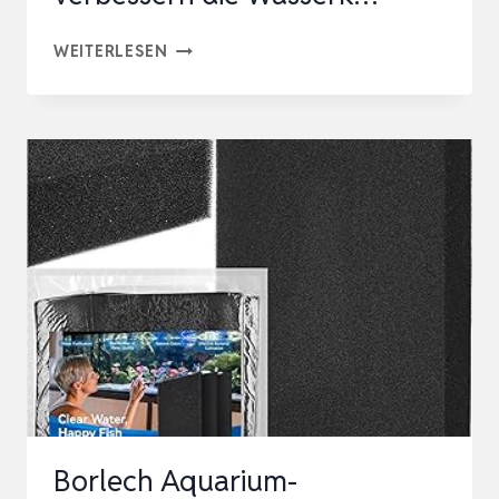
BOXTECH
WEITERLESEN
AQUARIUM
BIOFILTER
MEDIEN
–
SELBSTREINIGENDE
AQUARIENFILTERMEDIEN,
VERBESSERN
DIE
WASSERK…
Borlech Aquarium-