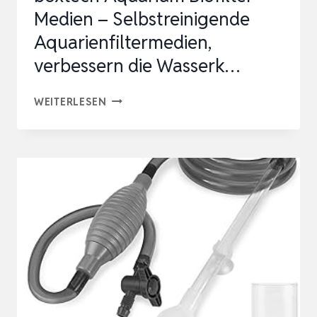
Medien – Selbstreinigende
Aquarienfiltermedien,
verbessern die Wasserk…
BOXTECH
WEITERLESEN
AQUARIUM
BIOFILTER
MEDIEN
–
SELBSTREINIGENDE
AQUARIENFILTERMEDIEN,
VERBESSERN
DIE
WASSERK…