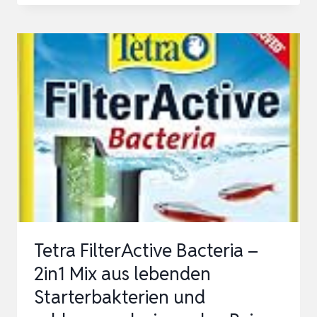
REINIGER,
AQUARIUM
WASSERWECHSEL,
AQUARIUM-
REINIGUNG
SAND
FILTER
FISCH
TANK
KIES…
Tetra FilterActive Bacteria –
2in1 Mix aus lebenden
Starterbakterien und