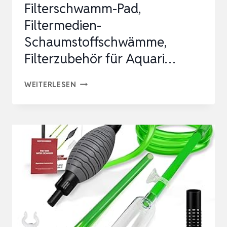
Filterschwamm-Pad,
Filtermedien-
Schaumstoffschwämme,
Filterzubehör für Aquari…
BORLECH
WEITERLESEN
AQUARIUM-
FILTERSCHWAMM-
PAD,
FILTERMEDIEN-
SCHAUMSTOFFSCHWÄMME,
FILTERZUBEHÖR
FÜR
AQUARI…