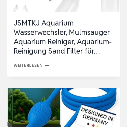
JSMTKJ Aquarium
Wasserwechsler, Mulmsauger
Aquarium Reiniger, Aquarium-
Reinigung Sand Filter für…
JSMTKJ
WEITERLESEN
AQUARIUM
WASSERWECHSLER,
MULMSAUGER
AQUARIUM
REINIGER,
AQUARIUM-
REINIGUNG