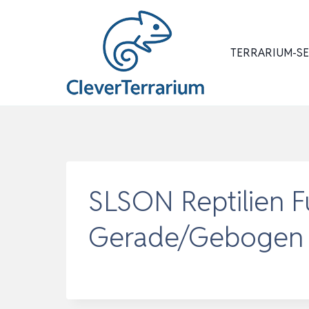
Zum
Inhalt
springen
TERRARIUM-S
SLSON Reptilien F
Gerade/Gebogen Pi