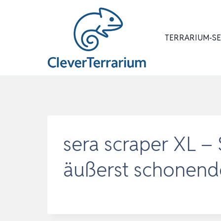
Zum
Inhalt
springen
TERRARIUM-S
sera scraper XL –
äußerst schonend