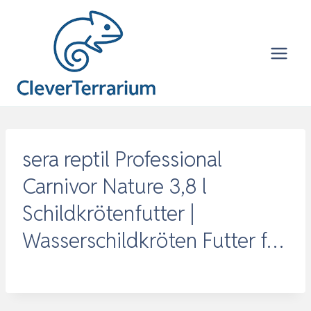
Zum
Inhalt
springen
sera reptil Professional
Carnivor Nature 3,8 l
Schildkrötenfutter |
Wasserschildkröten Futter f…