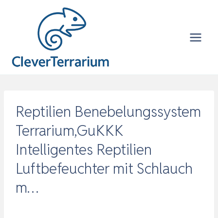
Zum
Inhalt
springen
Reptilien Benebelungssystem
Terrarium,GuKKK
Intelligentes Reptilien
Luftbefeuchter mit Schlauch
m…