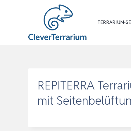
Zum
Inhalt
springen
TERRARIUM-S
REPITERRA Terrari
mit Seitenbelüft