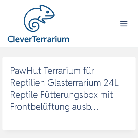
Zum
Inhalt
springen
PawHut Terrarium für
Reptilien Glasterrarium 24L
Reptile Fütterungsbox mit
Frontbelüftung ausb…