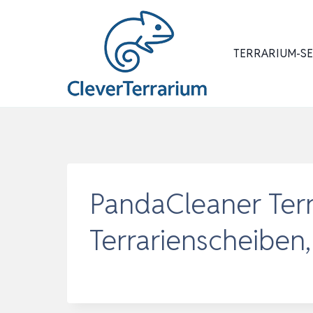
Zum
Inhalt
springen
TERRARIUM-S
PandaCleaner Terra
Terrarienscheiben,