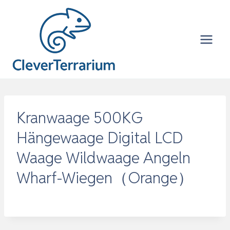
Zum
Inhalt
springen
Kranwaage 500KG
Hängewaage Digital LCD
Waage Wildwaage Angeln
Wharf-Wiegen（Orange）