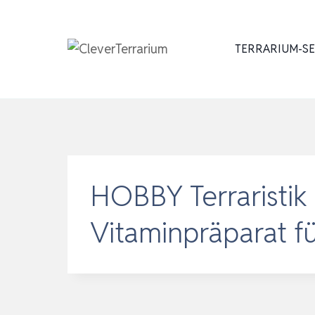
Zum
Inhalt
TERRARIUM-S
springen
HOBBY Terraristik 
Vitaminpräparat fü