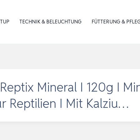
ETUP
TECHNIK & BELEUCHTUNG
FÜTTERUNG & PFLE
Reptix Mineral I 120g I Mi
r Reptilien I Mit Kalziu…