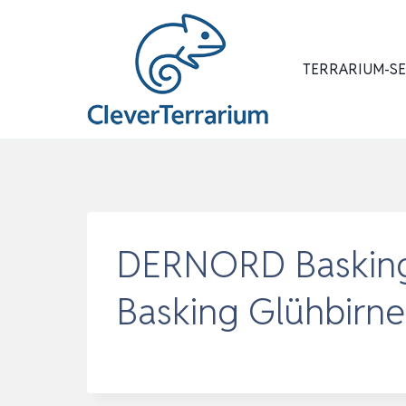
Zum
Inhalt
springen
TERRARIUM-S
DERNORD Basking 
Basking Glühbirn