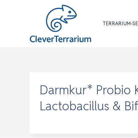
Zum
Inhalt
springen
TERRARIUM-S
Darmkur* Probio 
Lactobacillus & B