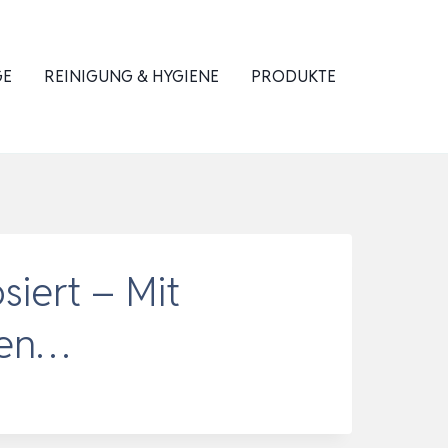
GE
REINIGUNG & HYGIENE
PRODUKTE
iert – Mit
ien…