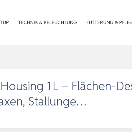
ETUP
TECHNIK & BELEUCHTUNG
FÜTTERUNG & PFLE
using 1 L – Flächen-Desi
raxen, Stallunge…