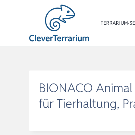
Zum
Inhalt
springen
TERRARIUM-S
BIONACO Animal Ho
für Tierhaltung, P