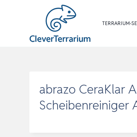
Zum
Inhalt
springen
TERRARIUM-S
abrazo CeraKlar A
Scheibenreiniger 