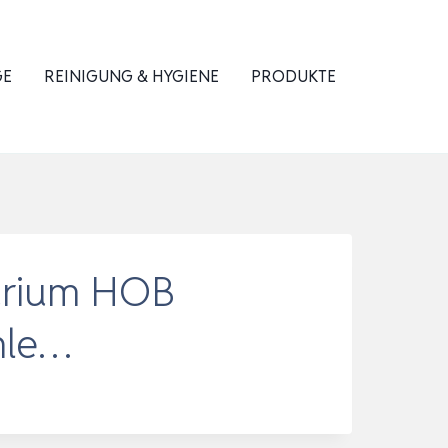
GE
REINIGUNG & HYGIENE
PRODUKTE
uarium HOB
hle…