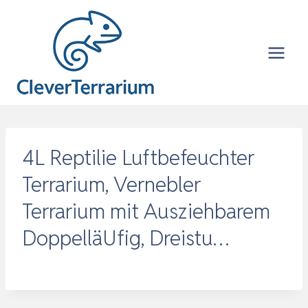
Zum
Inhalt
springen
4L Reptilie Luftbefeuchter
Terrarium, Vernebler
Terrarium mit Ausziehbarem
DoppelläUfig, Dreistu…