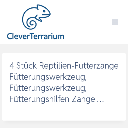
Zum
Inhalt
springen
4 Stück Reptilien-Futterzange
Fütterungswerkzeug,
Fütterungswerkzeug,
Fütterungshilfen Zange …