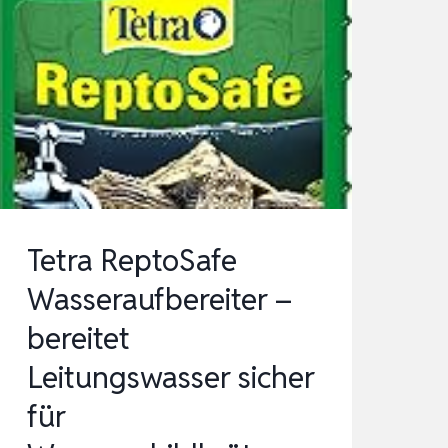
WEICHES
WASSER
FÜR
PFLANZEN,
AQUARIEN
UND
BRUNNEN
–
Tetra ReptoSafe
TROPENWALD
Wasseraufbereiter –
bereitet
Leitungswasser sicher
für