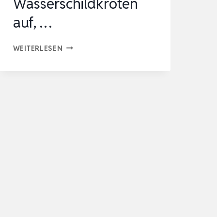
Wasserschildkröten
auf, …
TETRA
WEITERLESEN
REPTOSAFE
WASSERAUFBEREITER
–
BEREITET
LEITUNGSWASSER
SICHER
FÜR
WASSERSCHILDKRÖTEN
AUF,
…