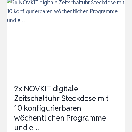
USFÜHRUNG Z
EITSCHALTUHR S
TECKDOSE –
3
P
CS| E
LEKTRISCHE Z
EITSCHALTUHR D
IGITAL…
2x NOVKIT digitale
Zeitschaltuhr Steckdose mit
10 konfigurierbaren
wöchentlichen Programme
und e…