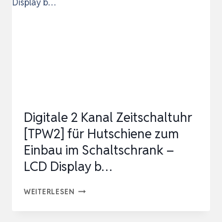
3680W,
8
SCHALTPROGRAMME,
7
TAGE
ZEI…
Digitale 2 Kanal Zeitschaltuhr
[TPW2] für Hutschiene zum
Einbau im Schaltschrank –
LCD Display b…
DIGITALE
WEITERLESEN
2
KANAL