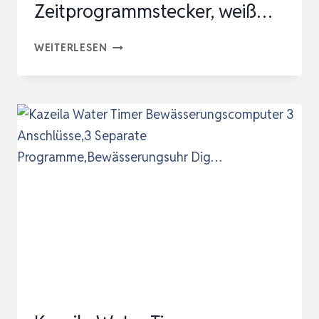
Zeitprogrammstecker, weiß…
THEBEN
WEITERLESEN
0260030
TIMER
26
–
ANALOGE
ZEITSCHALTUHR,
STECKDOSEN
SCHALTUHR,
ZEITPROGRAMMSTECKER,
WEISS…