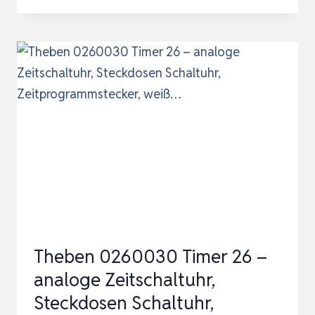
ZEITSCHALTUHR
STECKDOSE
TIMER
TAGESSCHALTUHR
ZEITSCHALTUHREN
MIT
15
MIN
X
96
SEGMENTE…
Theben 0260030 Timer 26 –
analoge Zeitschaltuhr,
Steckdosen Schaltuhr,