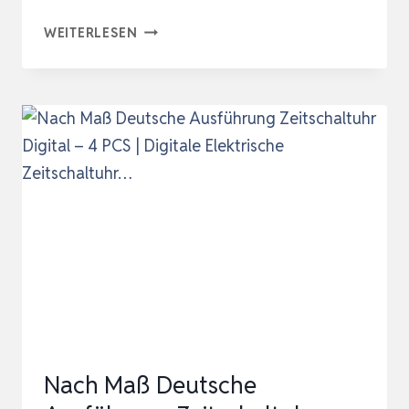
2X
WEITERLESEN
NOVKIT
DIGITALE
ZEITSCHALTUHR
STECKDOSE
MIT
10
KONFIGURIERBAREN
WÖCHENTLICHEN
PROGRAMME
UND
E…
Nach Maß Deutsche