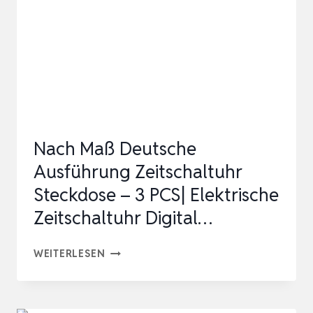
|15
MINUTEN
SCHALTZEIT
|
BIS
ZU
3600W
Nach Maß Deutsche
|
Ausführung Zeitschaltuhr
INNENBERE…
Steckdose – 3 PCS| Elektrische
Zeitschaltuhr Digital…
NACH
WEITERLESEN
MASS D
EUTSCHE A