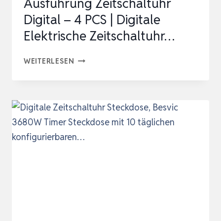
Ausführung Zeitschaltuhr
Digital – 4 PCS | Digitale
Elektrische Zeitschaltuhr…
NACH
WEITERLESEN
MASS D
EUTSCHE A
USFÜHRUNG Z
EITSCHALTUHR D
IGITAL –
4
P
CS |
D
IGITALE E