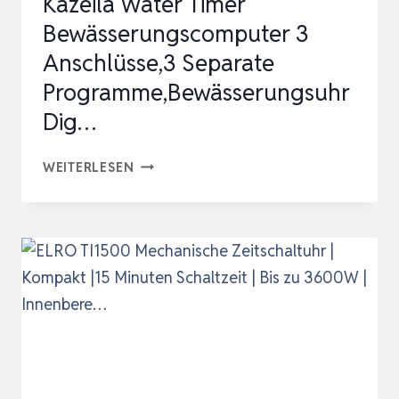
Kazeila Water Timer
Bewässerungscomputer 3
Anschlüsse,3 Separate
Programme,Bewässerungsuhr
Dig…
KAZEILA
WEITERLESEN
WATER
TIMER
BEWÄSSERUNGSCOMPUTER
3
ANSCHLÜSSE,3
SEPARATE
PROGRAMME,BEWÄSSERUNGSUHR
DIG…