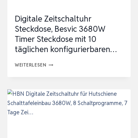
LEKTRISCHE Z
EITSCHALTUHR…
Digitale Zeitschaltuhr
Steckdose, Besvic 3680W
Timer Steckdose mit 10
täglichen konfigurierbaren…
DIGITALE
WEITERLESEN
ZEITSCHALTUHR
STECKDOSE,
BESVIC
3680W
TIMER
STECKDOSE
MIT