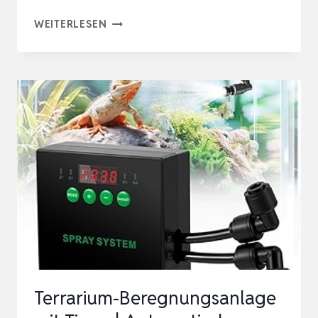
BEREGNUNGSANLAGE
WEITERLESEN
TERRARIUM
MIT
TIMER,
INTELLIGENTES
REPTILIEN
BENEBELUNGSSYSTEM
MIT
360°
SPRÜHD…
Terrarium-Beregnungsanlage