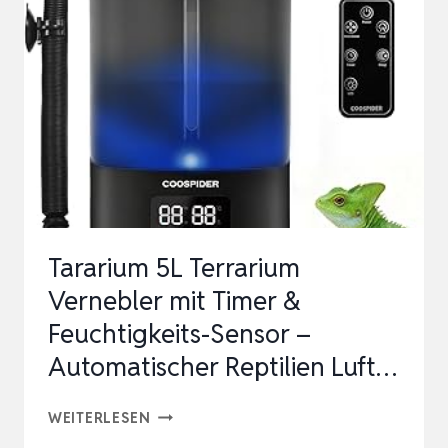
DIGITALE
BENEBELUNGSANLAGE
FÜR
TERRARIEN
I
HYGIENISCH
&
WARTUNG…
Tararium 5L Terrarium
Vernebler mit Timer &
Feuchtigkeits-Sensor –
Automatischer Reptilien Luft…
TARARIUM
WEITERLESEN
5L