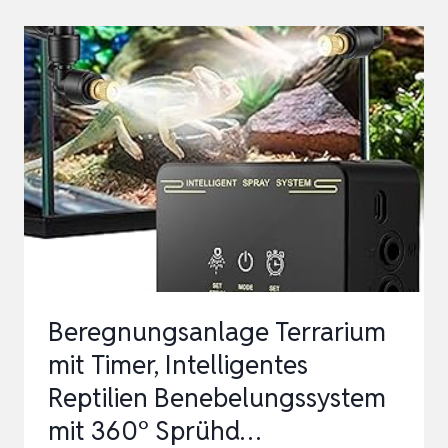
BENEBELUNGSSYSTEM,
AUTOMATISCHES
ZERSTÄUBER
FÜR
CHAMELEONS,
REGENWALD
S…
Beregnungsanlage Terrarium
mit Timer, Intelligentes
Reptilien Benebelungssystem
mit 360° Sprühd…