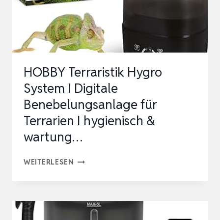
INTERVALL-
STEUERU…
HOBBY Terraristik Hygro
System I Digitale
Benebelungsanlage für
Terrarien I hygienisch &
wartung…
HOBBY
WEITERLESEN
TERRARISTIK
HYGRO
SYSTEM
I