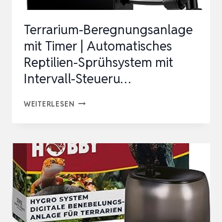
Terrarium-Beregnungsanlage
mit Timer | Automatisches
Reptilien-Sprühsystem mit
Intervall-Steueru…
TERRARIUM-
WEITERLESEN
BEREGNUNGSANLAGE
MIT
TIMER
|
AUTOMATISCHES
REPTILIEN-
SPRÜHSYSTEM
MIT