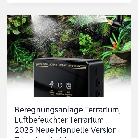
TERRARIUM
VERNEBLER
MIT
TIMER
&
FEUCHTIGKEITS-
SENSOR
–
AUTOMATISCHER
REPTILIEN
LUFT…
Beregnungsanlage Terrarium,
Luftbefeuchter Terrarium
2025 Neue Manuelle Version