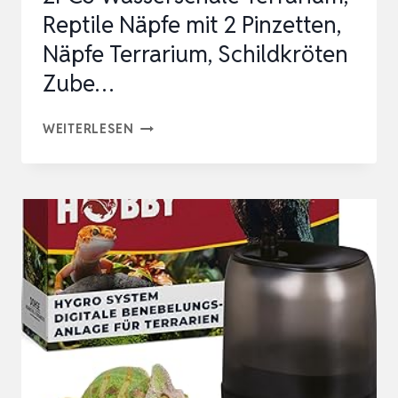
Reptile Näpfe mit 2 Pinzetten,
Näpfe Terrarium, Schildkröten
Zube…
2PCS
WEITERLESEN
WASSERSCHALE
TERRARIUM,
REPTILE
NÄPFE
MIT
2
PINZETTEN,
NÄPFE
TERRARIUM,
SCHILDKRÖTEN