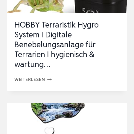
ZUBE…
HOBBY Terraristik Hygro
System I Digitale
Benebelungsanlage für
Terrarien I hygienisch &
wartung…
HOBBY
WEITERLESEN
TERRARISTIK
HYGRO
SYSTEM
I
DIGITALE
BENEBELUNGSANLAGE