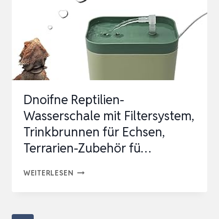
FÜR
TERRARIEN
I
HYGIENISCH
&
WARTUNG…
Dnoifne Reptilien-
Wasserschale mit Filtersystem,
Trinkbrunnen für Echsen,
Terrarien-Zubehör fü…
DNOIFNE
WEITERLESEN
REPTILIEN-
WASSERSCHALE
MIT