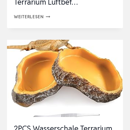
Terrarium Luftbef…
BEREGNUNGSANLAGE
WEITERLESEN
TERRARIUM,
LUFTBEFEUCHTER
TERRARIUM
2025
NEUE
MANUELLE
VERSION
TERRARIUM
LUFTBEF…
2PCS Wasserschale Terrarium,