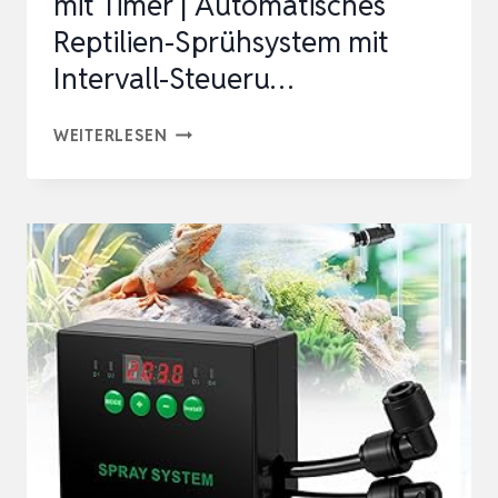
mit Timer | Automatisches
Reptilien-Sprühsystem mit
Intervall-Steueru…
TERRARIUM-
WEITERLESEN
BEREGNUNGSANLAGE
MIT
TIMER
|
AUTOMATISCHES
REPTILIEN-
SPRÜHSYSTEM
MIT
INTERVALL-
STEUERU…