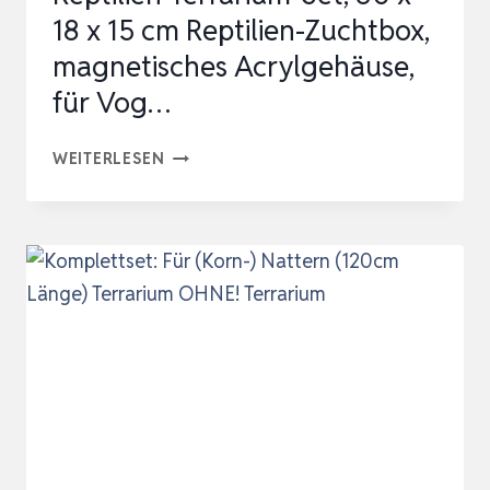
18 x 15 cm Reptilien-Zuchtbox,
magnetisches Acrylgehäuse,
für Vog…
REPTILIEN-
WEITERLESEN
TERRARIUM-
SET,
30
X
18
X
15
CM
REPTILIEN-
ZUCHTBOX,