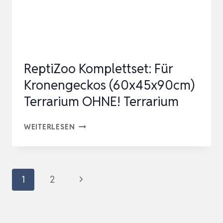
ReptiZoo Komplettset: Für
Kronengeckos (60x45x90cm)
Terrarium OHNE! Terrarium
REPTIZOO
WEITERLESEN
KOMPLETTSET:
FÜR
KRONENGECKOS
Seitennavigation
Nächste
1
2
(60X45X90CM)
Seite
TERRARIUM
OHNE!