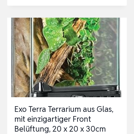
GROWTH
TERRARIUM
KOMPLETTSET,
50
X
25
X
27CM
FAUNARIUM
FÜR,SCHNECKEN,INSEKTEN,WASSERSC
Exo Terra Terrarium aus Glas,
mit einzigartiger Front
Belüftung, 20 x 20 x 30cm