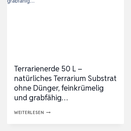
EINZIGARTIGER
FRONT
BELÜFTUNG,
20
X
20
X
Terrarienerde 50 L –
30CM
natürliches Terrarium Substrat
ohne Dünger, feinkrümelig
und grabfähig…
TERRARIENERDE
WEITERLESEN
50
L