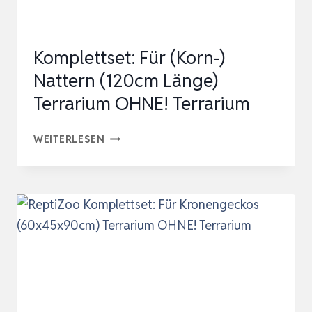
MAGNETISCHES
ACRYLGEHÄUSE,
Komplettset: Für (Korn-)
FÜR
Nattern (120cm Länge)
VOG…
Terrarium OHNE! Terrarium
KOMPLETTSET:
WEITERLESEN
FÜR
(KORN-)
NATTERN
(120CM
LÄNGE)
TERRARIUM
OHNE!
TERRARIUM