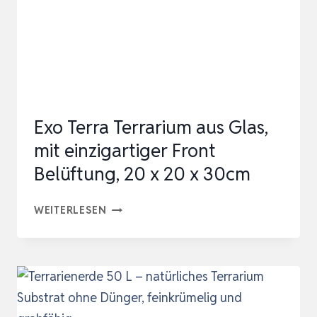
VÖGEL,
REPTILIEN,
BARTAGAME
|
PREMIUM
SEPIA
Exo Terra Terrarium aus Glas,
…
mit einzigartiger Front
Belüftung, 20 x 20 x 30cm
EXO
WEITERLESEN
TERRA
TERRARIUM
AUS
GLAS,
MIT