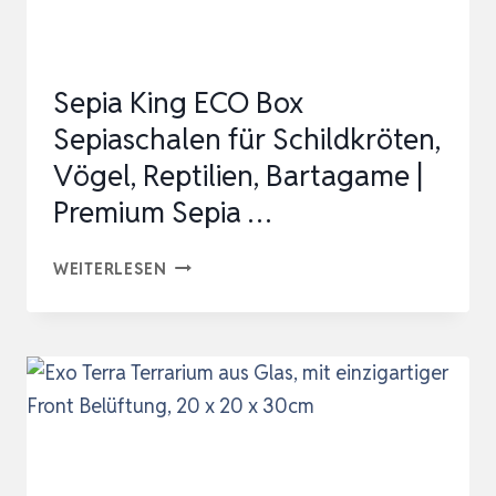
FÜR,SCHNECKEN,INSEKTEN,WASSERS…
Sepia King ECO Box
Sepiaschalen für Schildkröten,
Vögel, Reptilien, Bartagame |
Premium Sepia …
SEPIA
WEITERLESEN
KING
ECO
BOX
SEPIASCHALEN
FÜR
SCHILDKRÖTEN,