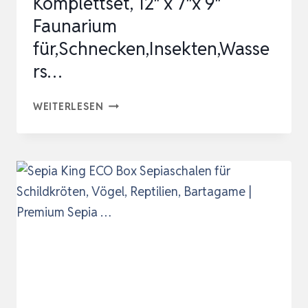
Komplettset, 12″ x 7″x 9″
Faunarium
für,Schnecken,Insekten,Wasse
rs…
REPTILE
WEITERLESEN
GROWTH
MINI
TERRARIUM
KOMPLETTSET,
12″
X
7″X
9″
FAUNARIUM