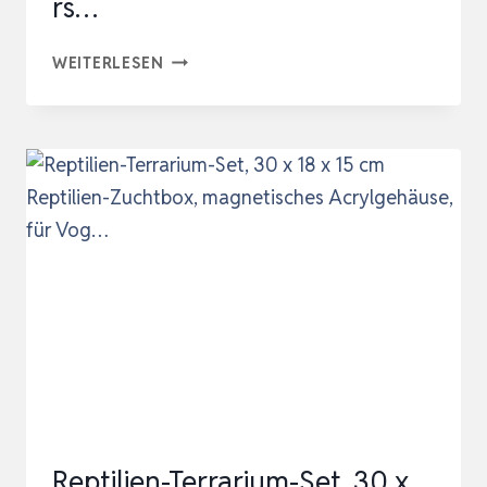
rs…
REPTILE
WEITERLESEN
GROWTH
MINI
TERRARIUM
KOMPLETTSET,
12″
X
7″X
9″
FAUNARIUM
FÜR,SCHNECKEN,INSEKTEN,WASSERS…
Reptilien-Terrarium-Set, 30 x