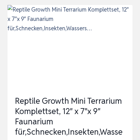
–
NATÜRLICHES
TERRARIUM
SUBSTRAT
OHNE
DÜNGER,
FEINKRÜMELIG
UND
GRABFÄHIG…
Reptile Growth Mini Terrarium
Komplettset, 12″ x 7″x 9″
Faunarium
für,Schnecken,Insekten,Wasse