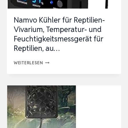
Namvo Kühler für Reptilien-
Vivarium, Temperatur- und
Feuchtigkeitsmessgerät für
Reptilien, au…
NAMVO
WEITERLESEN
KÜHLER
FÜR
REPTILIEN-
VIVARIUM,
TEMPERATUR-
UND
FEUCHTIGKEITSMESSGERÄT