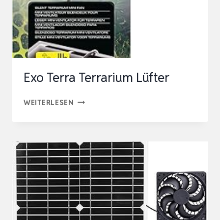
FÜR
REPTILIEN,
AU…
Exo Terra Terrarium Lüfter
EXO
WEITERLESEN
TERRA
TERRARIUM
LÜFTER