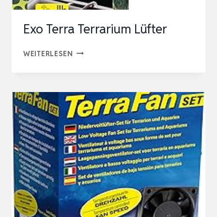
GEWÄCHSHÄUSER,
SCHUPP…
Exo Terra Terrarium Lüfter
EXO
WEITERLESEN
TERRA
TERRARIUM
LÜFTER