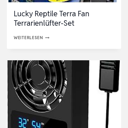
Lucky Reptile Terra Fan
Terrarienlüfter-Set
LUCKY
WEITERLESEN
REPTILE
TERRA
FAN
TERRARIENLÜFTER-
SET