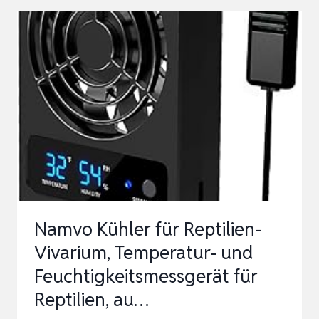
25MM
KLEINER
BOX-
VENTILATOR
IP67
12V
COMPUTER-
VENTILATOR
MIT
AC-
Namvo Kühler für Reptilien-
STECKER
Vivarium, Temperatur- und
DREHZAHLRE…
Feuchtigkeitsmessgerät für
Reptilien, au…