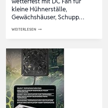
wetterfest mit DC Fan für
kleine Hühnerställe,
Gewächshäuser, Schupp…
SOLARPANEL
WEITERLESEN
FAN
KIT,
12W
WETTERFEST
MIT
DC
FAN
FÜR
KLEINE
HÜHNERSTÄLLE,