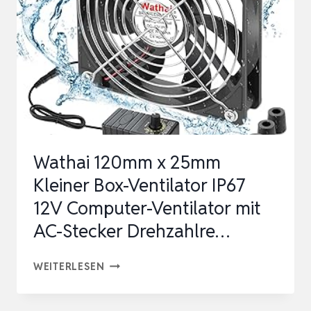
FÜR
HAUSTIERHÄUSER
IM
FREIEN…
Wathai 120mm x 25mm
Kleiner Box-Ventilator IP67
12V Computer-Ventilator mit
AC-Stecker Drehzahlre…
WATHAI
WEITERLESEN
120MM
X