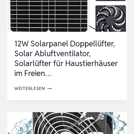
12W Solarpanel Doppellüfter,
Solar Abluftventilator,
Solarlüfter für Haustierhäuser
im Freien…
12W
WEITERLESEN
SOLARPANEL
DOPPELLÜFTER,
SOLAR
ABLUFTVENTILATOR,
SOLARLÜFTER