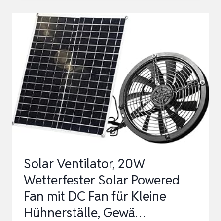
GROWZELT
CLIP-
VENTILATOR
MIT
AUTOMATISCHER
OSZILLATION,
11W
LEISER
EC-
MOTOR
32DB,
Solar Ventilator, 20W
330
Wetterfester Solar Powered
CFM
Fan mit DC Fan für Kleine
…
Hühnerställe, Gewä…