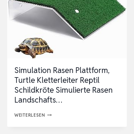
REBEN
PFLANZEN
DEKORATION
MIT
SAUGNÄPFEN
FÜR…
Simulation Rasen Plattform,
Turtle Kletterleiter Reptil
Schildkröte Simulierte Rasen
Landschafts…
SIMULATION
WEITERLESEN
RASEN
PLATTFORM,