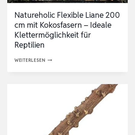
REP…
Natureholic Flexible Liane 200
cm mit Kokosfasern – Ideale
Klettermöglichkeit für
Reptilien
NATUREHOLIC
WEITERLESEN
FLEXIBLE
LIANE
200
CM
MIT
KOKOSFASERN
–
IDEALE