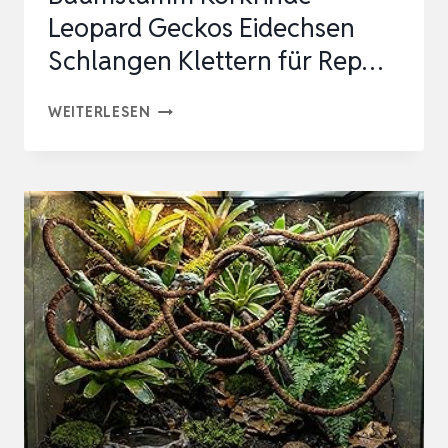
Leopard Geckos Eidechsen
Schlangen Klettern für Rep…
AQUA
WEITERLESEN
KT
REPTILIEN
HOHLER
BAUMSTAMM
KORKRINDE
LEOPARD
GECKOS
EIDECHSEN
SCHLANGEN
KLETTERN
FÜR