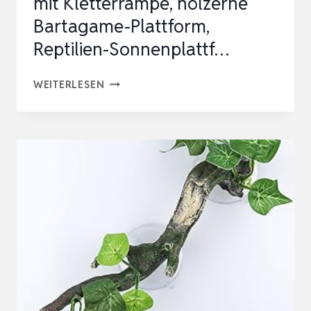
mit Kletterrampe, hölzerne
Bartagame-Plattform,
Reptilien-Sonnenplattf…
BARTAGAME-
WEITERLESEN
SONNENPLATTFORM
MIT
KLETTERRAMPE,
HÖLZERNE
BARTAGAME-
PLATTFORM,
REPTILIEN-
SONNENPLATTF…