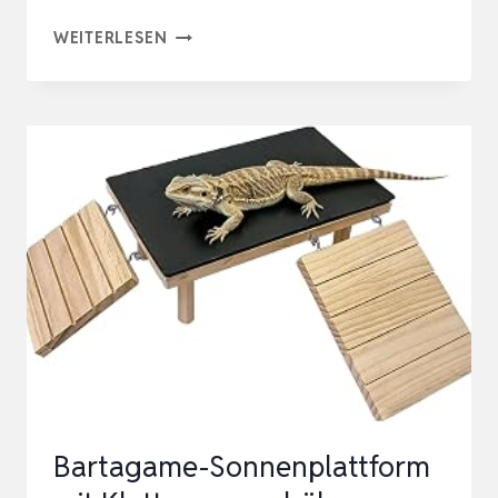
NATUREHOLIC
WEITERLESEN
FLEXIBLE
LIANE
200
CM
MIT
KOKOSFASERN
–
IDEALE
KLETTERMÖGLICHKEIT
FÜR
REPTILIEN
Bartagame-Sonnenplattform