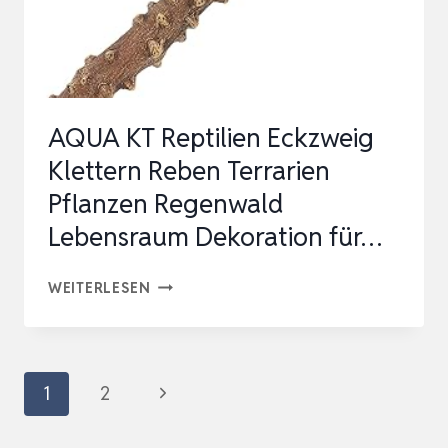
KLETTERMÖGLICHKEIT
FÜR
REPTILIEN
AQUA KT Reptilien Eckzweig
Klettern Reben Terrarien
Pflanzen Regenwald
Lebensraum Dekoration für…
AQUA
WEITERLESEN
KT
REPTILIEN
ECKZWEIG
Seitennavigation
Nächste
1
2
KLETTERN
Seite
REBEN