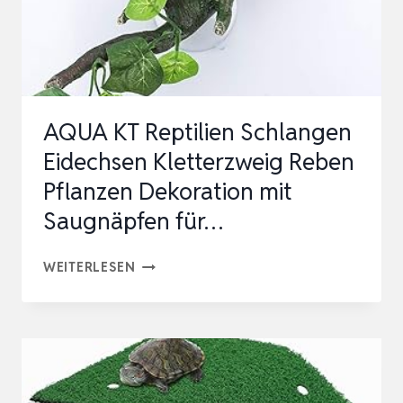
MIT
SAUGNÄPFEN
FÜR…
AQUA KT Reptilien Schlangen
Eidechsen Kletterzweig Reben
Pflanzen Dekoration mit
Saugnäpfen für…
AQUA
WEITERLESEN
KT
REPTILIEN
SCHLANGEN
EIDECHSEN
KLETTERZWEIG