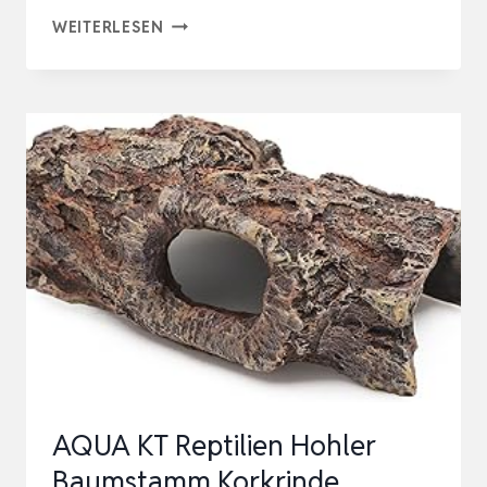
NANEEZOO
WEITERLESEN
KLETTERSPIELZEUG
FÜR
EINSIEDLERKREBSE,
VERSTECKMÖGLICHKEITEN
FÜR
EINSIEDLERKREBSE,
DE…
AQUA KT Reptilien Hohler
Baumstamm Korkrinde