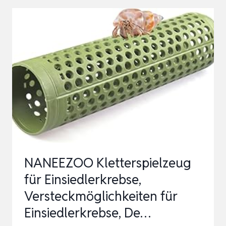
TURTLE
KLETTERLEITER
REPTIL
SCHILDKRÖTE
SIMULIERTE
RASEN
LANDSCHAFTS…
NANEEZOO Kletterspielzeug
für Einsiedlerkrebse,
Versteckmöglichkeiten für
Einsiedlerkrebse, De…