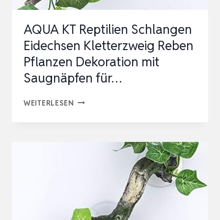
AQUA KT Reptilien Schlangen
Eidechsen Kletterzweig Reben
Pflanzen Dekoration mit
Saugnäpfen für…
AQUA
WEITERLESEN
KT
REPTILIEN
SCHLANGEN
EIDECHSEN
KLETTERZWEIG
REBEN
PFLANZEN
DEKORATION