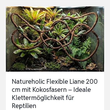
BASKING
PLATTFORM
3
STÜCK
HARZ
BARTDRACHEN
KLETTERN
STEP
RAMP
SCHILDKRÖTE
RES…
Natureholic Flexible Liane 200
cm mit Kokosfasern – Ideale
Klettermöglichkeit für
Reptilien