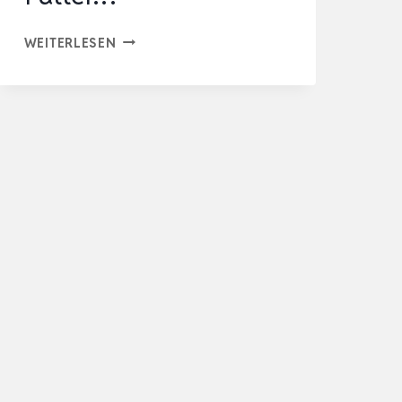
SEPIA-
WEITERLESEN
PULVER
–
KALZIUM
FÜR
SCHILDKRÖTEN,
BARTAGAME,
REPTILIEN
–
GEMAHLENE
SEPIASCHALEN
–
FUTTER…