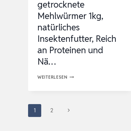
getrocknete
Mehlwürmer 1kg,
natürliches
Insektenfutter, Reich
an Proteinen und
Nä…
KOI-
WEITERLESEN
HERDECKE
GETROCKNETE
MEHLWÜRMER
Seitennavigation
Nächste
1
2
1KG,
NATÜRLICHES
Seite
INSEKTENFUTTER,