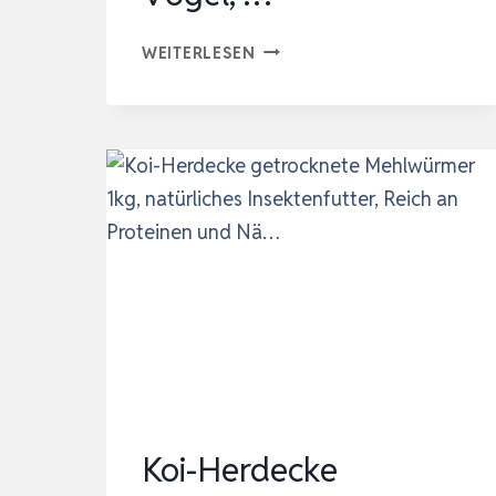
GAMMARUS
WEITERLESEN
BACHFLOHKREBSE
GETROCKNET,
NATÜRLICHER
SNACK
FÜR
FISCHE,
WASSERSCHILDKRÖTEN,
VÖGEL,
…
Koi-Herdecke