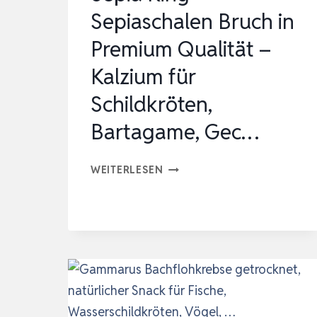
Sepiaschalen Bruch in
Premium Qualität –
Kalzium für
Schildkröten,
Bartagame, Gec…
SEPIA
WEITERLESEN
KING
–
SEPIASCHALEN
BRUCH
IN
PREMIUM
QUALITÄT