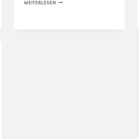
AQUARIS
WEITERLESEN
REPTI
STICKS
HERBI
–
NATÜRLICHES
FUTTER
FÜR
LANDSCHILDKRÖTEN
&
PFLANZENFRESSENDE
REP…