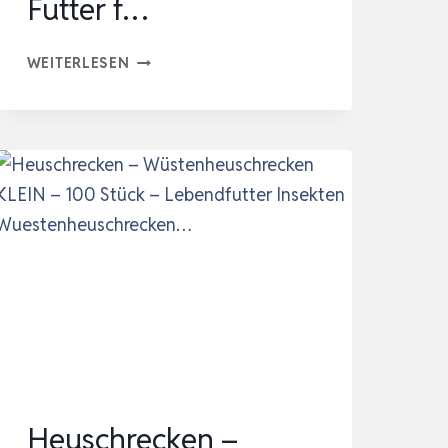
Futter f…
SERA
WEITERLESEN
REPTIL
PROFESSIONAL
CARNIVOR
NATURE
3,8
L
SCHILDKRÖTENFUTTER
|
WASSERSCHILDKRÖTEN
FUTTER
F…
Heuschrecken –