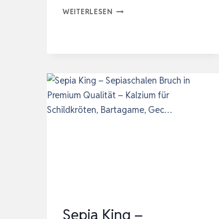
SEPIA
WEITERLESEN
KING
ECO
BOX
SEPIASCHALEN
FÜR
SCHILDKRÖTEN,
VÖGEL,
REPTILIEN,
BARTAGAME
|
PREMIUM
SEPIA
…
Sepia King –