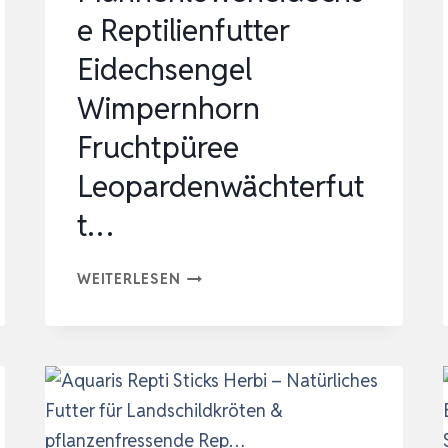
SEPIASCH…
e Reptilienfutter
Eidechsengel
Wimpernhorn
Fruchtpüree
Leopardenwächterfut
t…
MÄHNENLÖWENEIDECHSE
WEITERLESEN
REPTILIENFUTTER
EIDECHSENGEL
WIMPERNHORN
FRUCHTPÜREE
LEOPARDENWÄCHTERFUTT…