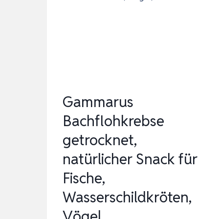
–
KALZIUM
FÜR
SCHILDKRÖTEN,
BARTAGAME,
GEC…
Gammarus
Bachflohkrebse
getrocknet,
natürlicher Snack für
Fische,
Wasserschildkröten,
Vögel, …