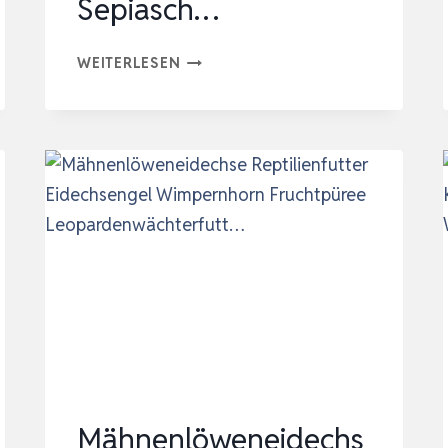
Sepiasch…
SEPIA
WEITERLESEN
KING
–
SEPIA-
PULVER
–
KALZIUM
FÜR
SCHILDKRÖTEN,
BARTAGAME,
REPTILIEN
–
GEMAHLENE
Mähnenlöweneidechs