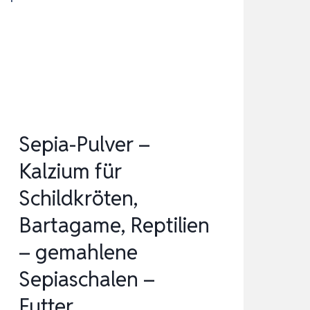
STÜCK
–
LEBENDFUTTER
INSEKTEN
WUESTENHEUSCHRECKEN…
Sepia-Pulver –
Kalzium für
Schildkröten,
Bartagame, Reptilien
– gemahlene
Sepiaschalen –
Futter…