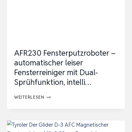
|
FÜR
99%
GLASSTÄRKEN
2-
40MM,
AFR230 Fensterputzroboter –
BEIDSEITIG
automatischer leiser
|
Fensterreiniger mit Dual-
…
Sprühfunktion, intelli…
AFR230
WEITERLESEN
FENSTERPUTZROBOTER
–
AUTOMATISCHER
LEISER