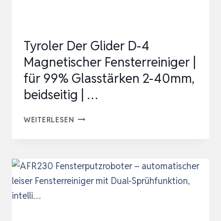
Tyroler Der Glider D-4
Magnetischer Fensterreiniger |
für 99% Glasstärken 2-40mm,
beidseitig | …
TYROLER
WEITERLESEN
DER
GLIDER
D-
4
MAGNETISCHER
FENSTERREINIGER