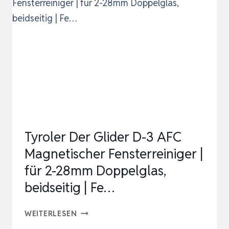
FENSTERREINIGER
MIT
DUAL-
SPRÜHFUNKTION,
INTELLI…
Tyroler Der Glider D-3 AFC
Magnetischer Fensterreiniger |
für 2-28mm Doppelglas,
beidseitig | Fe…
TYROLER
WEITERLESEN
DER