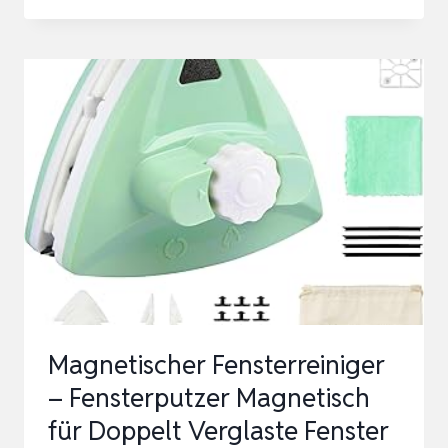
AQUARIUM
SCHEIBENREINIGER
MAGNET,
AQUARIUM
MAGNETBÜRSTE
SCHEIBEN
REINIGUNGSMAGNET
MIT
2
S…
Magnetischer Fensterreiniger
– Fensterputzer Magnetisch
für Doppelt Verglaste Fenster