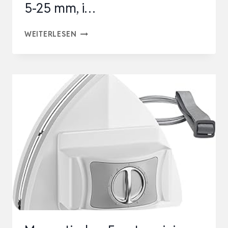
5-25 mm, i…
MAGNETISCHER
WEITERLESEN
FENSTERREINIGER
–
FENSTERPUTZER
MAGNETISCH
FÜR
DOPPELT
VERGLASTE
FENSTER
5-
25
MM,
I…