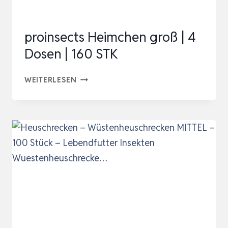
proinsects Heimchen groß | 4
Dosen | 160 STK
PROINSECTS
WEITERLESEN
HEIMCHEN
GROSS |
4
D
OSEN |
1
60 S
TK