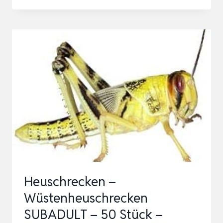
–
WÜSTENHEUSCHRECKEN
SUBADULT
–
50
STÜCK
–
LEBENDFUTTER
INSEKTEN
WUESTENHEUSCHRECK…
Heuschrecken –
Wüstenheuschrecken
SUBADULT – 50 Stück –