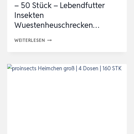
– 50 Stück – Lebendfutter
Insekten
Wuestenheuschrecken…
HEUSCHRECKEN
WEITERLESEN
–
WÜSTENHEUSCHRECKEN
MITTEL
–
50
STÜCK
–
LEBENDFUTTER
INSEKTEN
WUESTENHEUSCHRECKEN…