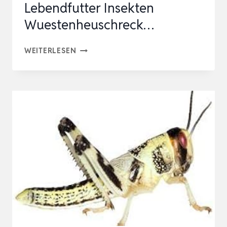
Lebendfutter Insekten
Wuestenheuschreck…
HEUSCHRECKEN
WEITERLESEN
–
WÜSTENHEUSCHRECKEN
SUBADULT
–
50
STÜCK
–
LEBENDFUTTER
INSEKTEN
WUESTENHEUSCHRECK…