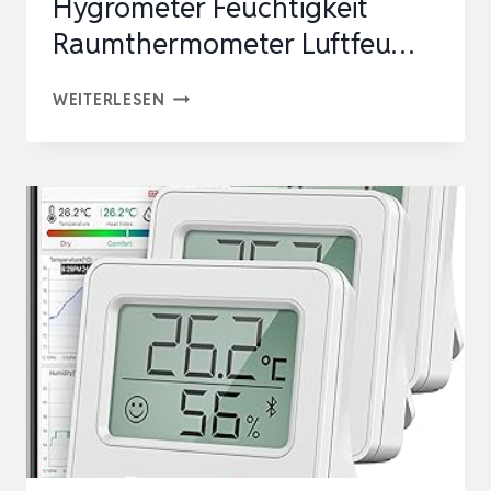
Hygrometer Feuchtigkeit
Raumthermometer Luftfeu…
DOQAUS
WEITERLESEN
DIGITAL
HYGROMETER
INNEN,
3
STÜCK
THERMO-
HYGROMETER
FEUCHTIGKEIT
RAUMTHERMOMETER
LUFTFEU…