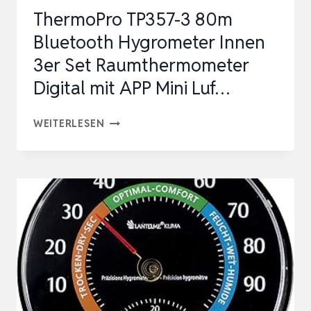
ThermoPro TP357-3 80m
Bluetooth Hygrometer Innen
3er Set Raumthermometer
Digital mit APP Mini Luf…
THERMOPRO
WEITERLESEN
TP357-
3
80M
BLUETOOTH
HYGROMETER
INNEN
3ER
SET
RAUMTHERMOMETER