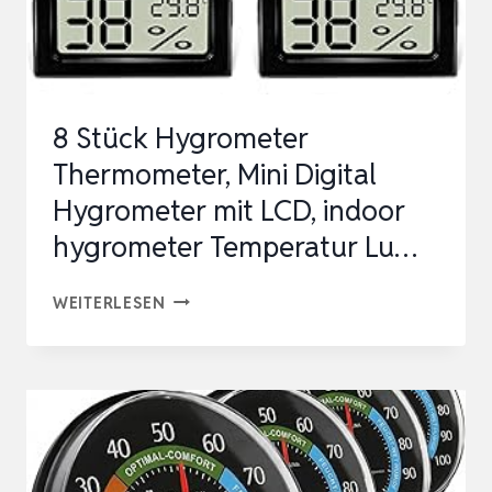
INNEN
|
PRÄZISER
…
8 Stück Hygrometer
Thermometer, Mini Digital
Hygrometer mit LCD, indoor
hygrometer Temperatur Lu…
8
WEITERLESEN
STÜCK
HYGROMETER
THERMOMETER,
MINI
DIGITAL