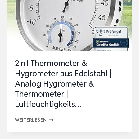
ODER
STELLEN
|
TEMPERATUR
UND
LUFTFEU…
2in1 Thermometer &
Hygrometer aus Edelstahl |
Analog Hygrometer &
Thermometer |
Luftfeuchtigkeits…
2IN1
WEITERLESEN
THERMOMETER
&