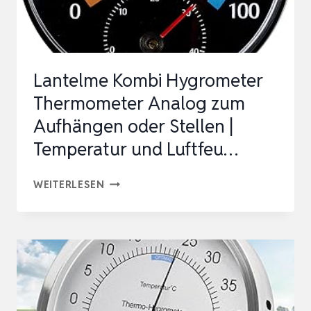
DIGITAL
MIT
APP
Lantelme Kombi Hygrometer
MINI
Thermometer Analog zum
LUF…
Aufhängen oder Stellen |
Temperatur und Luftfeu…
LANTELME
WEITERLESEN
KOMBI
HYGROMETER
THERMOMETER
ANALOG
ZUM
AUFHÄNGEN