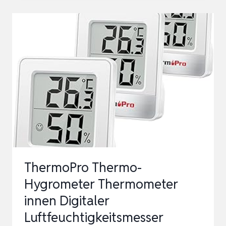
HYGROMETER
INNEN,
3
STÜCK
THERMO-
HYGROMETER
FEUCHTIGKEIT
RAUMTHERMOMETER
LUFTFEU…
ThermoPro Thermo-
Hygrometer Thermometer
innen Digitaler
Luftfeuchtigkeitsmesser