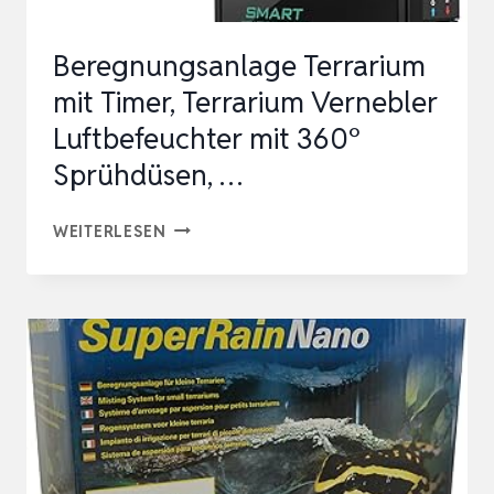
…
Beregnungsanlage Terrarium
mit Timer, Terrarium Vernebler
Luftbefeuchter mit 360°
Sprühdüsen, …
BEREGNUNGSANLAGE
WEITERLESEN
TERRARIUM
MIT
TIMER,
TERRARIUM
VERNEBLER
LUFTBEFEUCHTER
MIT
360°