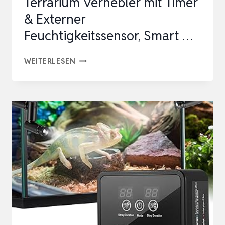
Terrarium Vernebler mit Timer
& Externer
Feuchtigkeitssensor, Smart …
REPTILIEN
WEITERLESEN
LUFTBEFEUCHTER,
5L
TERRARIUM
VERNEBLER
MIT
TIMER
&
EXTERNER
FEUCHTIGKEITSSENSOR,
SMART