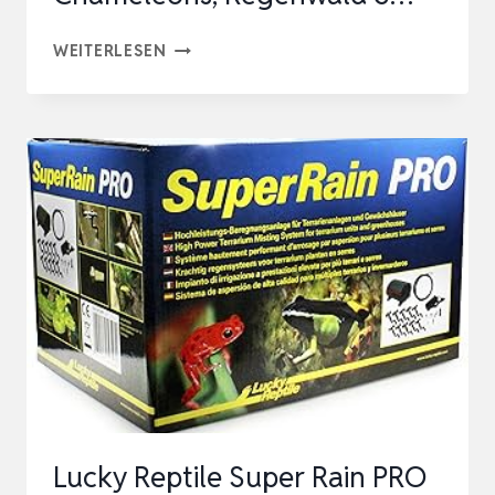
INTELLIGENTES
WEITERLESEN
REPTILIEN
BENEBELUNGSSYSTEM,
AUTOMATISCHES
ZERSTÄUBER
FÜR
CHAMELEONS,
REGENWALD
S…
Lucky Reptile Super Rain PRO