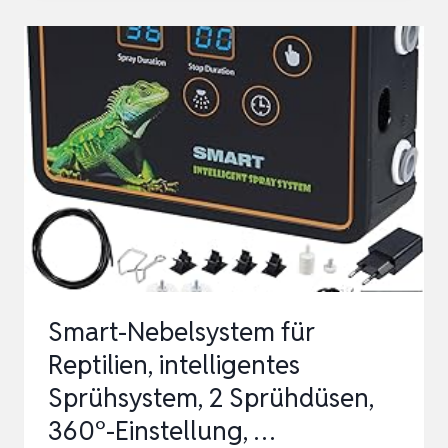
TERRARIUM
VERNEBLER
MIT
TIMER
&
FEUCHTIGKEITS-
SENSOR
–
AUTOMATISCHER
REPTILIEN
LUFT…
Smart-Nebelsystem für
Reptilien, intelligentes
Sprühsystem, 2 Sprühdüsen,
360°-Einstellung, …