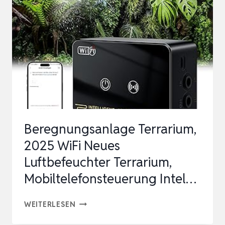
LUFTBEFEUCHTER
MIT
TIMER,
VERNEBLER
TERRARIUM
…
Beregnungsanlage Terrarium,
2025 WiFi Neues
Luftbefeuchter Terrarium,
Mobiltelefonsteuerung Intel…
BEREGNUNGSANLAGE
WEITERLESEN
TERRARIUM,