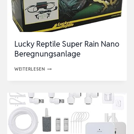
SPRÜHDÜSEN,
…
Lucky Reptile Super Rain Nano
Beregnungsanlage
LUCKY
WEITERLESEN
REPTILE
SUPER
RAIN
NANO
BEREGNUNGSANLAGE