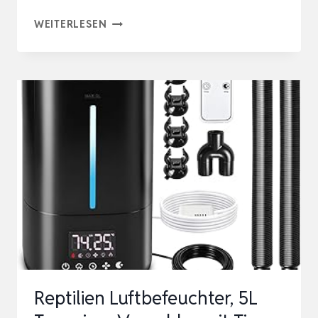
SMART-
WEITERLESEN
NEBELSYSTEM
FÜR
REPTILIEN,
INTELLIGENTES
SPRÜHSYSTEM,
2
SPRÜHDÜSEN,
360°-
EINSTELLUNG,
…
Reptilien Luftbefeuchter, 5L