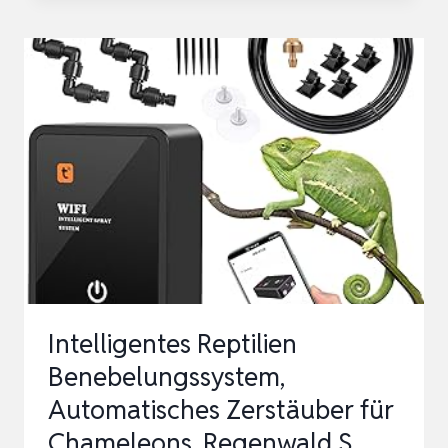
2025
WIFI
NEUES
LUFTBEFEUCHTER
TERRARIUM,
MOBILTELEFONSTEUERUNG
INTEL…
Intelligentes Reptilien
Benebelungssystem,
Automatisches Zerstäuber für
Chameleons, Regenwald S…