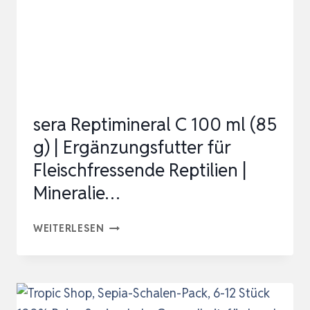
–
MINERALFUTTERMITTEL
MIT
VITAMIN
D3,
CALCIUM
sera Reptimineral C 100 ml (85
&
g) | Ergänzungsfutter für
SPURENELEMENTEN
Fleischfressende Reptilien |
…
Mineralie…
SERA
WEITERLESEN
REPTIMINERAL
C
100
ML