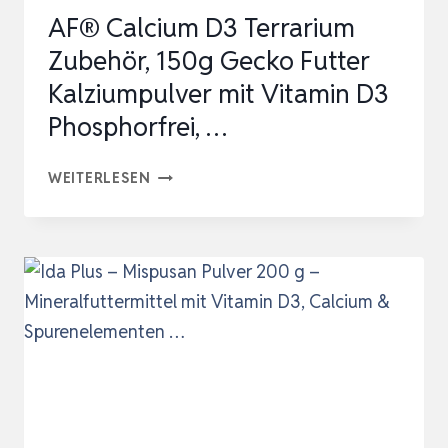
CALCIUM
AF® Calcium D3 Terrarium
&
Zubehör, 150g Gecko Futter
SPURENELEMENTEN
Kalziumpulver mit Vitamin D3
…
Phosphorfrei, …
AF®
WEITERLESEN
CALCIUM
D3
TERRARIUM
ZUBEHÖR,
150G
GECKO
FUTTER
KALZIUMPULVER
MIT