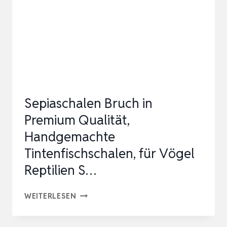
–
MINERALFUTTERMITTEL
MIT
VITAMIN
D3,
CALCIUM
Sepiaschalen Bruch in
&
Premium Qualität,
SPURENELEMENTEN
Handgemachte
…
Tintenfischschalen, für Vögel
Reptilien S…
SEPIASCHALEN
WEITERLESEN
BRUCH
IN