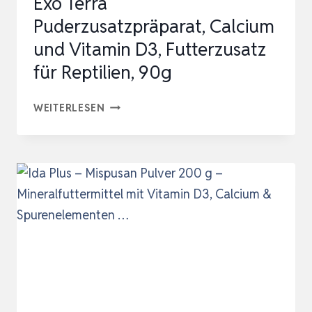
Exo Terra
Puderzusatzpräparat, Calcium
und Vitamin D3, Futterzusatz
für Reptilien, 90g
EXO
WEITERLESEN
TERRA
PUDERZUSATZPRÄPARAT,
CALCIUM
UND
VITAMIN
D3,
FUTTERZUSATZ
FÜR
REPTILIEN,