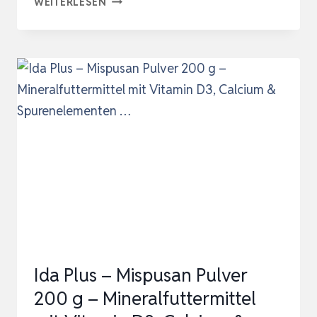
TROPIC
WEITERLESEN
SHOP,
SEPIA-
SCHALEN-
PACK,
6-
12
STÜCK
100%
REINE
SEPIASCHALE,
GESUNDHEITSFÖRDERNDE
MINERA…
Ida Plus – Mispusan Pulver
200 g – Mineralfuttermittel