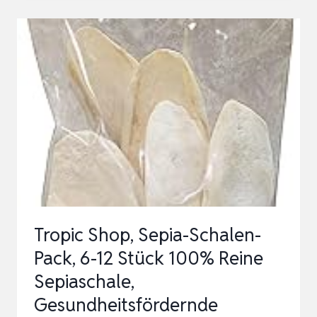
MIXER
FÜR
REPTILIEN
(GRILLEN),
EIN-
KNOPF-
DOSIERER
ZUM
SCHÜTTELN,
FÜTTERUNG
VERP…
Tropic Shop, Sepia-Schalen-
Pack, 6-12 Stück 100% Reine
Sepiaschale,
Gesundheitsfördernde