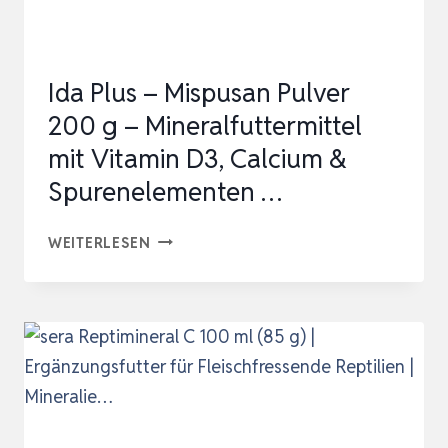
90G
Ida Plus – Mispusan Pulver
200 g – Mineralfuttermittel
mit Vitamin D3, Calcium &
Spurenelementen …
IDA
WEITERLESEN
PLUS
–
MISPUSAN
PULVER
200
G