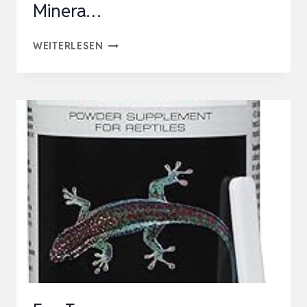
Minera…
TROPIC
WEITERLESEN
SHOP,
SEPIA-
SCHALEN-
PACK,
6-
12
STÜCK
100%
REINE
SEPIASCHALE,
GESUNDHEITSFÖRDERNDE
MINERA…