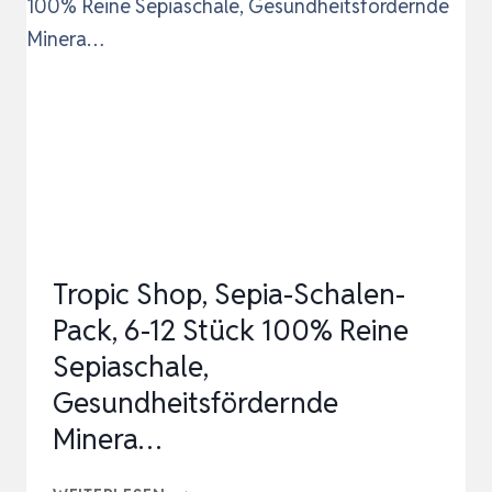
(85
G)
|
ERGÄNZUNGSFUTTER
FÜR
FLEISCHFRESSENDE
REPTILIEN
|
Tropic Shop, Sepia-Schalen-
MINERALIE…
Pack, 6-12 Stück 100% Reine
Sepiaschale,
Gesundheitsfördernde
Minera…