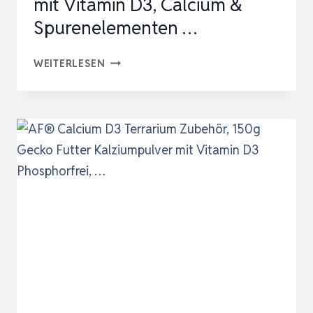
mit Vitamin D3, Calcium &
Spurenelementen …
IDA
WEITERLESEN
PLUS
–
MISPUSAN
PULVER
200
G
–
MINERALFUTTERMITTEL
MIT
VITAMIN
D3,