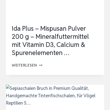
VITAMIN
D3
PHOSPHORFREI,
Ida Plus – Mispusan Pulver
…
200 g – Mineralfuttermittel
mit Vitamin D3, Calcium &
Spurenelementen …
IDA
WEITERLESEN
PLUS
–
MISPUSAN
PULVER
200
G