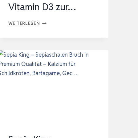
Vitamin D3 zur…
NEKTON-
WEITERLESEN
REP-
CALCIUM+D3
–
ERGÄNZUNGSFUTTERMITTEL
FÜR
REPTILIEN
–
HOCHWIRKSAM
–
MIT
VITAMIN
D3