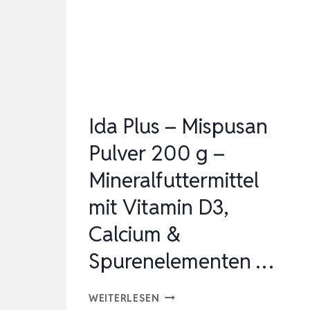
–
MINERALFUTTERMITTEL
MIT
VITAMIN
D3,
CALCIUM
Ida Plus – Mispusan
&
Pulver 200 g –
SPURENELEMENTEN
Mineralfuttermittel
…
mit Vitamin D3,
Calcium &
Spurenelementen …
IDA
WEITERLESEN