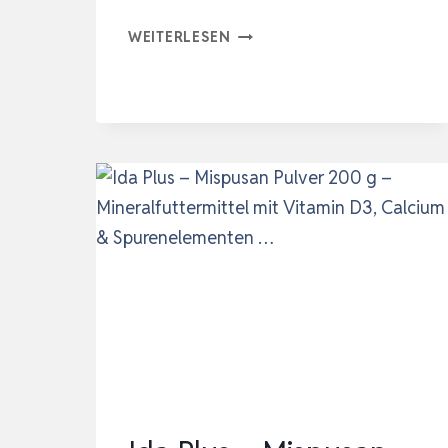
NOBLEZA
WEITERLESEN
–
CALCIUM
FÜR
WASSERSCHILDKRÖTEN,
12ER
PACK
NATÜRLICHES
BASISERGÄNZUNGSMITTEL,
ZUR
VE…