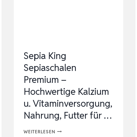
FUTTER
KALZIUMPULVER
MIT
VITAMIN
D3
PHOSPHORFREI,
Sepia King
…
Sepiaschalen
Premium –
Hochwertige Kalzium
u. Vitaminversorgung,
Nahrung, Futter für …
SEPIA
WEITERLESEN