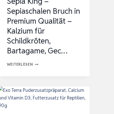
Sepia King –
ZUR…
Sepiaschalen Bruch in
Premium Qualität –
Kalzium für
Schildkröten,
Bartagame, Gec…
SEPIA
WEITERLESEN
KING
–
SEPIASCHALEN
BRUCH
IN
PREMIUM