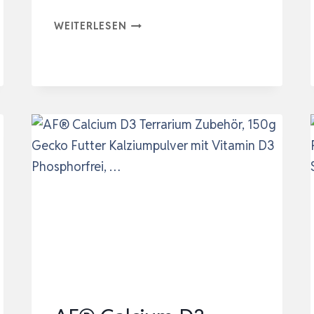
EXO
WEITERLESEN
TERRA
PUDERZUSATZPRÄPARAT,
CALCIUM
UND
VITAMIN
D3,
FUTTERZUSATZ
FÜR
REPTILIEN,
90G