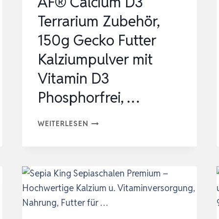
AF® Calcium D3
Terrarium Zubehör,
150g Gecko Futter
Kalziumpulver mit
Vitamin D3
Phosphorfrei, …
AF®
WEITERLESEN
CALCIUM
D3
TERRARIUM
ZUBEHÖR,
150G
GECKO