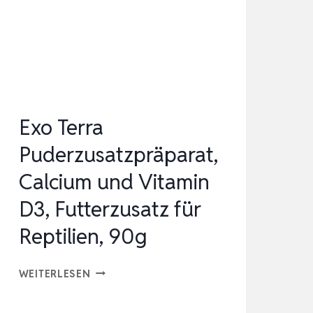
QUALITÄT
–
KALZIUM
FÜR
SCHILDKRÖTEN,
BARTAGAME,
Exo Terra
GEC…
Puderzusatzpräparat,
Calcium und Vitamin
D3, Futterzusatz für
Reptilien, 90g
EXO
WEITERLESEN
TERRA