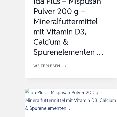
Ida Plus – Mispusan
Pulver 200 g –
Mineralfuttermittel
mit Vitamin D3,
Calcium &
Spurenelementen …
IDA
WEITERLESEN
PLUS
–
MISPUSAN
PULVER
200
G