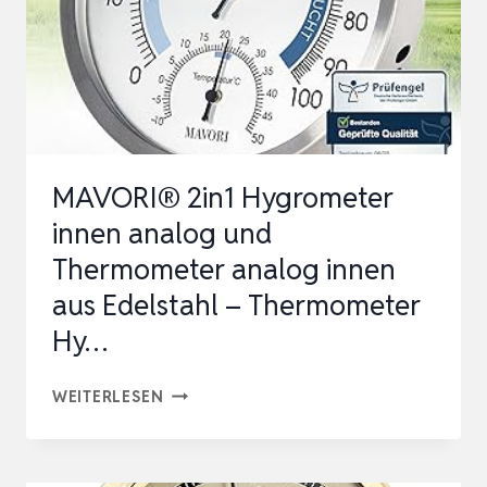
THERMO-
HYGROMETER,
THERMOMETER
HYGROM…
MAVORI® 2in1 Hygrometer
innen analog und
Thermometer analog innen
aus Edelstahl – Thermometer
Hy…
MAVORI®
WEITERLESEN
2IN1
HYGROMETER