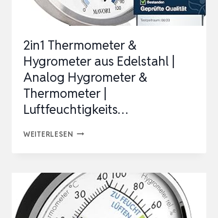
FÜR
EIN
GE…
2in1 Thermometer &
Hygrometer aus Edelstahl |
Analog Hygrometer &
Thermometer |
Luftfeuchtigkeits…
2IN1
WEITERLESEN
THERMOMETER
&
HYGROMETER
AUS
EDELSTAHL