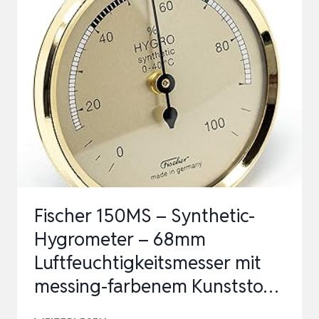
INNEN
ANALOG
UND
THERMOMETER
ANALOG
INNEN
AUS
EDELSTAHL
–
THERMOMETER
Fischer 150MS – Synthetic-
HY…
Hygrometer – 68mm
Luftfeuchtigkeitsmesser mit
messing-farbenem Kunststo…