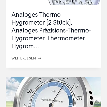
ARBIGEN K
OMFORTZ…
Analoges Thermo-
Hygrometer [2 Stück],
Analoges Präzisions-Thermo-
Hygrometer, Thermometer
Hygrom…
ANALOGES
WEITERLESEN
THERMO-
HYGROMETER
[2
STÜCK],
ANALOGES
PRÄZISIONS-