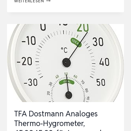
2IN1
WEITERLESEN
HYGROMETER
INNEN
ANALOG
UND
THERMOMETER
ANALOG
INNEN
AUS
EDELSTAHL
–
THERMOMETER
HYGROMETER
TFA Dostmann Analoges
…
Thermo-Hygrometer,