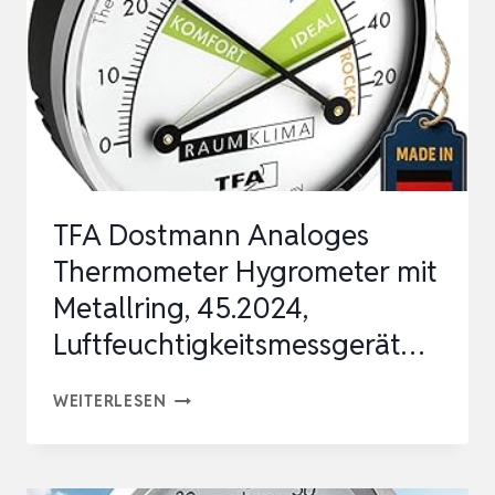
|
ANALOG
HYGROMETER
&
THERMOMETER
|
LUFTFEUCHTIGKEITS…
TFA Dostmann Analoges
Thermometer Hygrometer mit
Metallring, 45.2024,
Luftfeuchtigkeitsmessgerät…
TFA
WEITERLESEN
DOSTMANN
ANALOGES