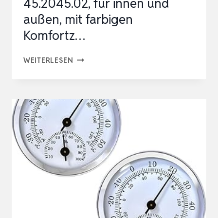
45.2045.02, für innen und
außen, mit farbigen
Komfortz…
TFA
WEITERLESEN
DOSTMANN
ANALOGES
THERMO-
HYGROMETER,
45.2045.02,
FÜR
INNEN
UND
AUSSEN, M
IT F