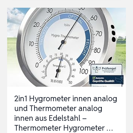
3IN1
–
BAROMETER,
HYGROMETER
&
THERMOMETER
(Ø
13,5
CM)
|
VERGLEICH.ORG
2in1 Hygrometer innen analog
SE…
und Thermometer analog
innen aus Edelstahl –
Thermometer Hygrometer …