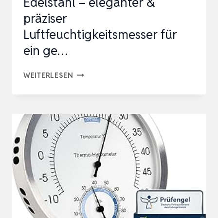
Edelstahl – eleganter &
präziser
Luftfeuchtigkeitsmesser für
ein ge…
HYGROMETER
WEITERLESEN
INNEN
ANALOG
AUS
EDELSTAHL
–
ELEGANTER
&
PRÄZISER
LUFTFEUCHTIGKEITSMESSER