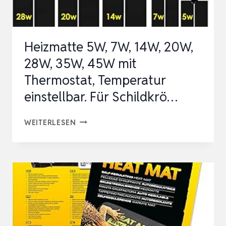
SCHILDKRÖTEN
SC…
Heizmatte 5W, 7W, 14W, 20W,
28W, 35W, 45W mit
Thermostat, Temperatur
einstellbar. Für Schildkrö…
HEIZMATTE
WEITERLESEN
5W,
7W,
14W,
20W,
28W,
35W,