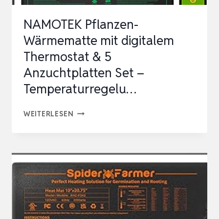
NAMOTEK Pflanzen-
Wärmematte mit digitalem
Thermostat & 5
Anzuchtplatten Set –
Temperaturregelu…
NAMOTEK
WEITERLESEN
PFLANZEN-
WÄRMEMATTE
MIT
DIGITALEM
THERMOSTAT
&
5