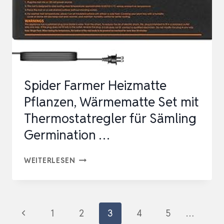
ANZUCHTPLATTEN
SET
–
TEMPERATURREGELU…
Spider Farmer Heizmatte
Pflanzen, Wärmematte Set mit
Thermostatregler für Sämling
Germination …
SPIDER
WEITERLESEN
FARMER
HEIZMATTE
PFLANZEN,
Seitennavigation
Vorherige
1
2
3
4
5
…
WÄRMEMATTE