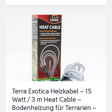
HOHE
LEISTUNG
55W
HEIZMATTE
25X53CM,
WÄRMEMATTE
EFFIZIENTE
WARMHALTEN
FÜR
HAUSTIERE
RE…
Terra Exotica Heizkabel – 15
Watt / 3 m Heat Cable –
Bodenheizung für Terrarien –