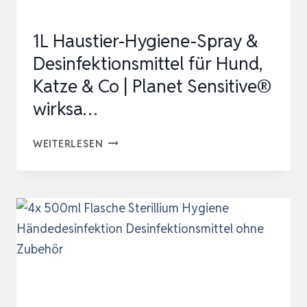
BEHÜ…
1L Haustier-Hygiene-Spray &
Desinfektionsmittel für Hund,
Katze & Co | Planet Sensitive®
wirksa…
1L
WEITERLESEN
HAUSTIER-
HYGIENE-
SPRAY
&
DESINFEKTIONSMITTEL
FÜR
HUND,
KATZE