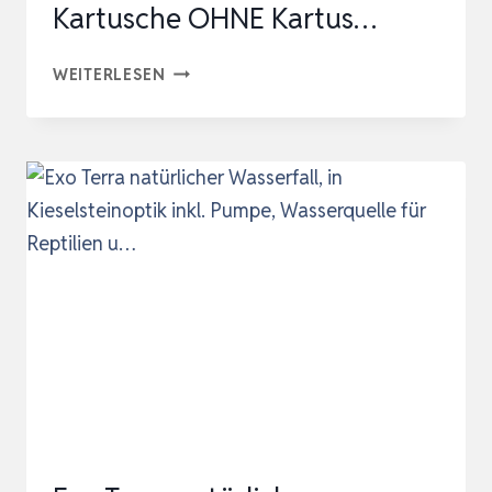
Kartusche OHNE Kartus…
M&S
WEITERLESEN
REPTILIEN
TERRA
FIX
–
290ML
KARTUSCHE
–
FARBE:
BEIGE
(EHEM.
TERRA
BOND)