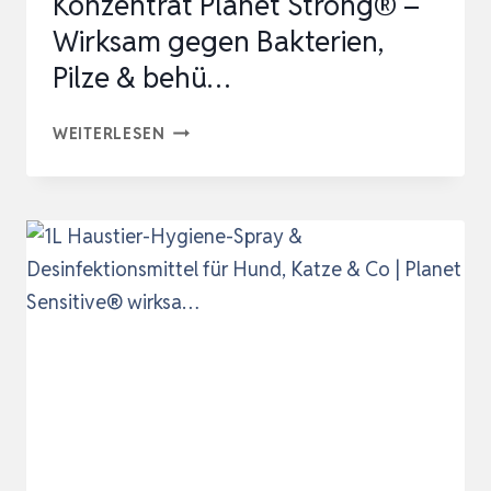
Konzentrat Planet Strong® –
Wirksam gegen Bakterien,
Pilze & behü…
1L
WEITERLESEN
STALLDESINFEKTIONSMITTEL
KONZENTRAT
PLANET
STRONG®
–
WIRKSAM
GEGEN
BAKTERIEN,
PILZE
&