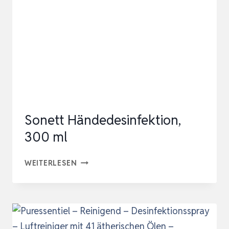
DESINFEKTIONSMITTEL
OHNE
ZUBEHÖR
Sonett Händedesinfektion,
300 ml
SONETT
WEITERLESEN
HÄNDEDESINFEKTION,
300
ML