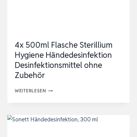
&
CO
|
PLANET
4x 500ml Flasche Sterillium
SENSITIVE®
Hygiene Händedesinfektion
WIRKSA…
Desinfektionsmittel ohne
Zubehör
4X
WEITERLESEN
500ML
FLASCHE
STERILLIUM
HYGIENE
HÄNDEDESINFEKTION