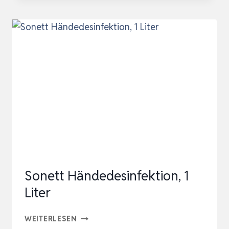
REINIGEND
–
DESINFEKTIONSSPRAY
–
LUFTREINIGER
MIT
41
ÄTHERISCHEN
ÖLEN
–
BEWIESEN…
Sonett Händedesinfektion, 1
Liter
SONETT
WEITERLESEN