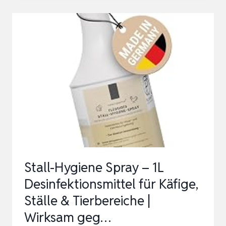
TERRARIEN,
DUFTFREI,
266
ML
|
OHNE
DUFTSTOFFE,
SCHÜTZT
EMPFINDLICHE
ATEMWE…
Stall-Hygiene Spray – 1L
Desinfektionsmittel für Käfige,
Ställe & Tierbereiche |
Wirksam geg…